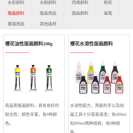
水彩颜料
水粉颜料
丙烯颜料
粉彩
版画颜料
版画用品
国画颜料
画笔
素描用品
其他画材
樱花油性版画颜料100g
樱花水溶性版画颜料
高品质版画颜料，具有良好的
水溶性配方，弄脏的手以及绘
耐光性；颜色丰富，有8种颜
画工具十分容易清洗；有400ml
色。
和800ml两种规格；有8种颜
色。