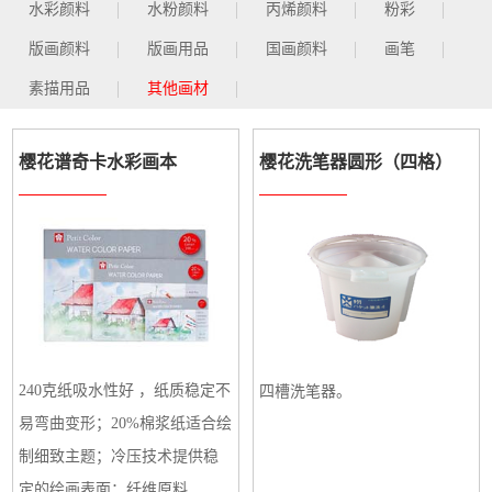
水彩颜料
水粉颜料
丙烯颜料
粉彩
版画颜料
版画用品
国画颜料
画笔
素描用品
其他画材
樱花谱奇卡水彩画本
樱花洗笔器圆形（四格）
240克纸吸水性好 ，纸质稳定不
四槽洗笔器。
易弯曲变形；20%棉浆纸适合绘
制细致主题；冷压技术提供稳
定的绘画表面；纤维原料