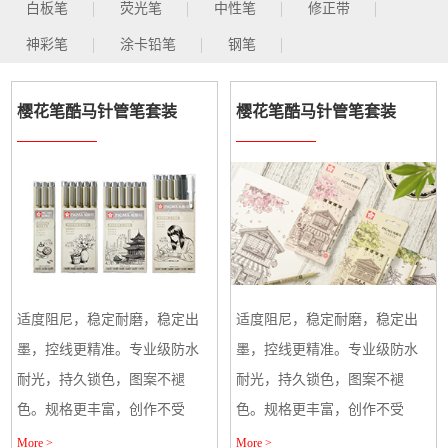
白板笔
荧光笔
中性笔
修正带
神彩笔
涂卡铅笔
钢笔
樱花笔酷马针管笔套装
樱花笔酷马针管笔套装
适度阻尼，稳定耐磨，稳定出
适度阻尼，稳定耐磨，稳定出
墨，控线更精准。专业级防水
墨，控线更精准。专业级防水
耐光，持久锁色，图案不褪
耐光，持久锁色，图案不褪
色。规格更丰富，创作不受
色。规格更丰富，创作不受
限，满足
限，满足
More >
More >