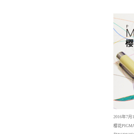
2016
年
7
月
樱花
PIGM