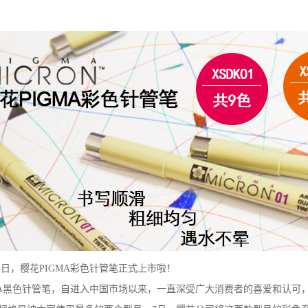
1
日，樱花
PIGMA
彩色针管笔正式上市啦！
A
黑色针管笔，自进入中国市场以来，一直深受广大消费者的喜爱和认可