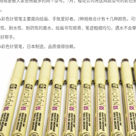
规格是被大家使用最多的两个型号。
7
月，樱花公司将这两款型号的彩色
择。
A
彩色针管笔主要面向绘画、手账爱好者。
2
种规格合计有十几种颜色，可
光性、耐水性、耐药性的墨水，绘画书写顺滑，笔迹粗细均匀，遇水不会
的好帮手。
MA彩色针管笔，日本制造，品质值得信赖。