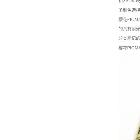
和
XSDK05
多颜色选
樱花
PIGM
的具有耐
分类笔记
樱花PIG