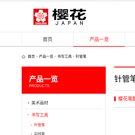
首页
产品一览
首页
>
产品一览
>
书写工具
>
针管笔
针管
产品一览
PRODUCTS
樱花笔
美术画材
书写工具
针管笔
勾线笔