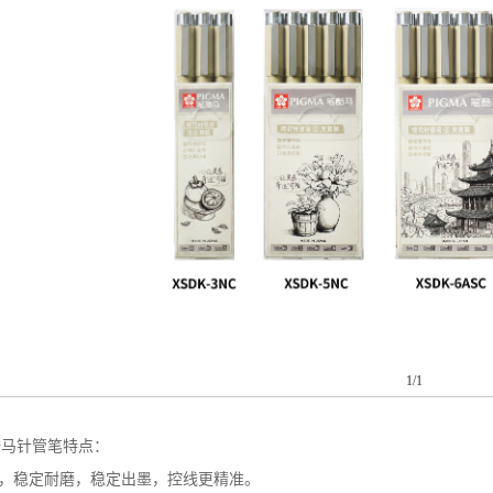
1
/1
酷马针管笔特点：
尼，稳定耐磨，稳定出墨，控线更精准。