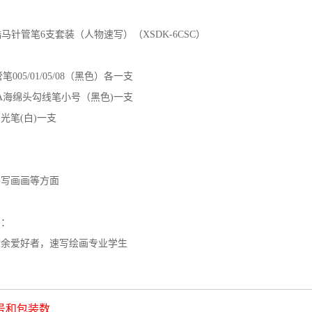
酷马针管笔6支套装（人物速写）（XSDK-6CSC）
笔005/01/05/08（黑色）各一支
MA海绵头勾线笔小号（黑色)一支
光笔(白)一支
书写画画等方面
户：
业余爱好者，速写绘画专业学生
号和包装数