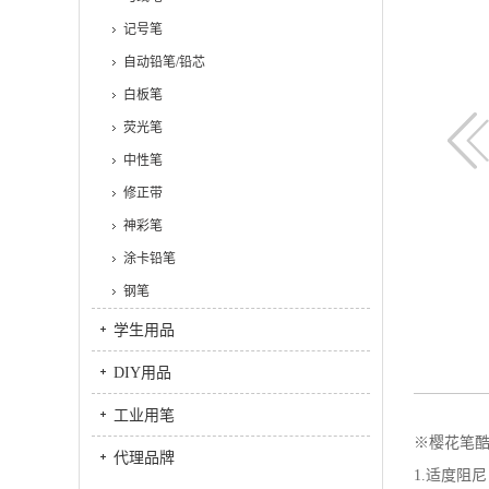
记号笔
自动铅笔/铅芯
白板笔
荧光笔
中性笔
修正带
神彩笔
涂卡铅笔
钢笔
学生用品
DIY用品
工业用笔
※樱花笔
代理品牌
1.适度阻