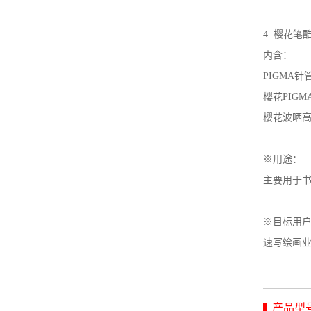
4. 樱花笔
内含：
PIGMA针管
樱花PIG
樱花波晒高
※用途：
主要用于
※目标用
速写绘画
产品型