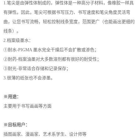
1.笔尖是由弹性体制成的，弹性体是一种高分子材料，像橡胶一样具
有弹性。因此，笔尖可根据书写压力、书写速度和笔尖角度灵活弯
曲，让您书写流畅，轻松控制线条宽度，范围更广（也能画出更细的
线条）。
2.档案级墨水：
①耐水-PIGMA 墨水完全干燥后不会扩散或渗色；
②耐药-档案油墨对大多数溶剂都有很好的耐受性；
③耐光-非常适合存储和记录保存；
3.很薄的纸张也不会渗墨。
※用途：
主要用于书写画画等方面
※目标用户：
插图画家、漫画家、艺术系学生、设计师等