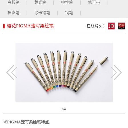
白板笔
荧光笔
中性笔
修正带
神彩笔
涂卡铅笔
钢笔
樱花PIGMA速写柔绘笔
在线购买：
3
/4
※PIGMA速写柔绘笔特点：