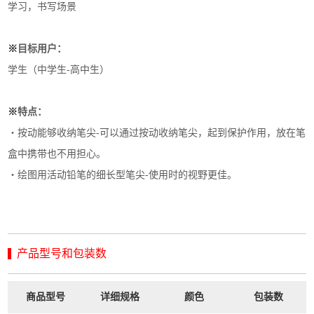
学习，书写场景
※
目标用户：
学生（中学生-高中生）
※
特点：
・按动能够收纳笔尖-可以通过按动收纳笔尖，起到保护作用，放在笔
盒中携带也不用担心。
・绘图用活动铅笔的细长型笔尖-使用时的视野更佳。
产品型号和包装数
商品型号
详细规格
颜色
包装数