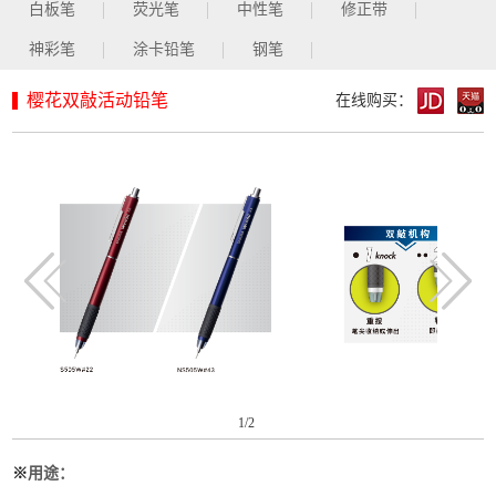
白板笔
荧光笔
中性笔
修正带
神彩笔
涂卡铅笔
钢笔
樱花双敲活动铅笔
在线购买：
1
/2
※
用途：