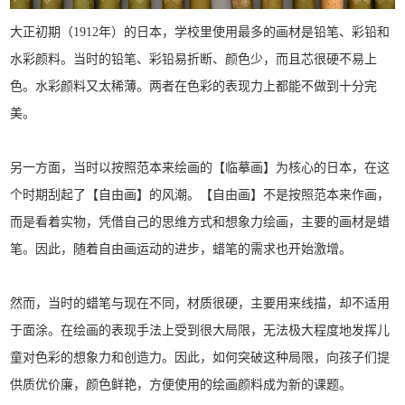
大正初期（1912年）的日本，学校里使用最多的画材是铅笔、彩铅和
水彩颜料。当时的铅笔、彩铅易折断、颜色少，而且芯很硬不易上
色。水彩颜料又太稀薄。两者在色彩的表现力上都能不做到十分完
美。
另一方面，当时以按照范本来绘画的【临摹画】为核心的日本，在这
个时期刮起了【自由画】的风潮。【自由画】不是按照范本来作画，
而是看着实物，凭借自己的思维方式和想象力绘画，主要的画材是蜡
笔。因此，随着自由画运动的进步，蜡笔的需求也开始激增。
然而，当时的蜡笔与现在不同，材质很硬，主要用来线描，却不适用
于面涂。在绘画的表现手法上受到很大局限，无法极大程度地发挥儿
童对色彩的想象力和创造力。因此，如何突破这种局限，向孩子们提
供质优价廉，颜色鲜艳，方便使用的绘画颜料成为新的课题。